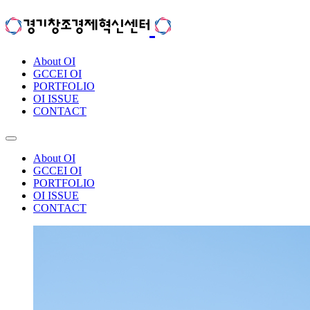
About OI
GCCEI OI
PORTFOLIO
OI ISSUE
CONTACT
About OI
GCCEI OI
PORTFOLIO
OI ISSUE
CONTACT