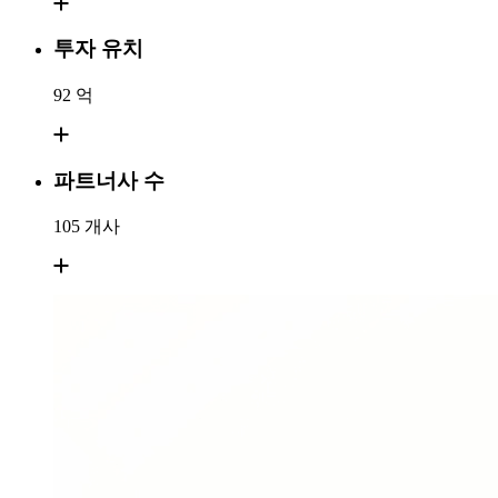
투자 유치
92
억
파트너사 수
105
개사